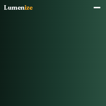
Lumen
ize