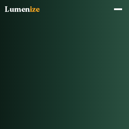
Lumen
ize