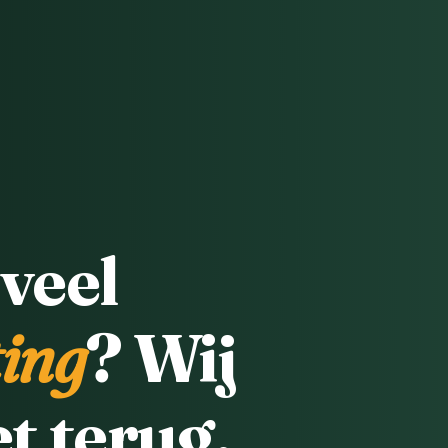
 veel
ting
? Wij
t terug.