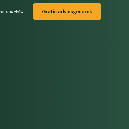
Gratis adviesgesprek
FAQ
er ons ▾