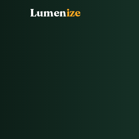
Lumen
ize