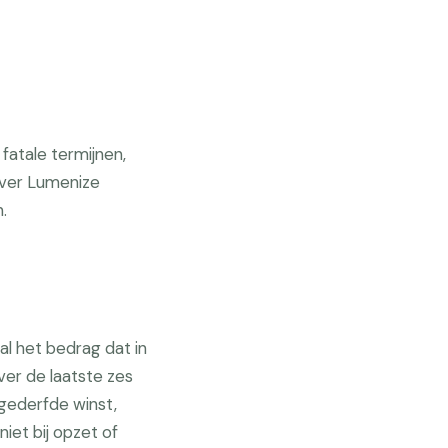
fatale termijnen,
ever Lumenize
.
al het bedrag dat in
er de laatste zes
 gederfde winst,
iet bij opzet of