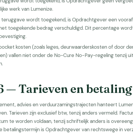
teruggave wordt toegekend, is Opdrachtgever geen vergoed
lijke werk van Lumenize.
en teruggave wordt toegekend, is Opdrachtgever een voora
het toegekende bedrag verschuldigd. Dit percentage wordt
bevestiging.
ocket kosten (zoals leges, deurwaarderskosten of door der
en) vallen niet onder de No-Cure No-Pay-regeling tenzij uit
n.
6 — Tarieven en betaling
ment, advies en verduurzamingstrajecten hanteert Lumen
ven. Tarieven zijn exclusief btw, tenzij anders vermeld. Fact
um te worden voldaan, tenzij schriftelijk anders is overeen
de betalingstermijn is Opdrachtgever van rechtswege in verz