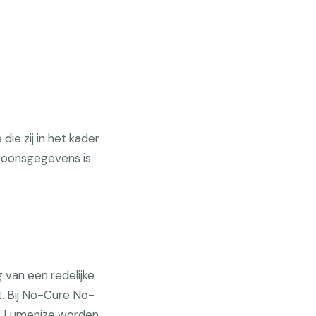
die zij in het kader
soonsgegevens is
 van een redelijke
. Bij No-Cure No-
or Lumenize worden