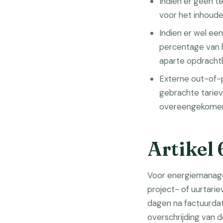
Indien er geen 
voor het inhoude
Indien er wel e
percentage van 
aparte opdracht
Externe out-of-p
gebrachte tariev
overeengekome
Artikel 
Voor energiemanage
project- of uurtarie
dagen na factuurdat
overschrijding van 