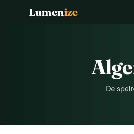
Lumen
ize
Alg
De spelr