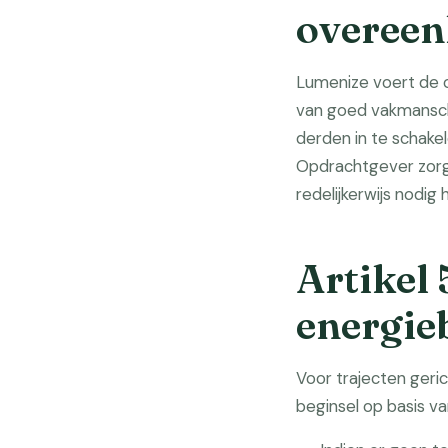
overee
Lumenize voert de 
van goed vakmansch
derden in te schake
Opdrachtgever zorgt
redelijkerwijs nodig 
Artikel
energie
Voor trajecten geri
beginsel op basis v