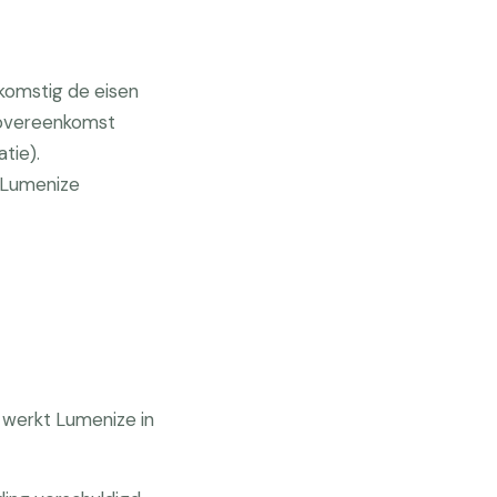
komstig de eisen
 overeenkomst
tie).
e Lumenize
g werkt Lumenize in