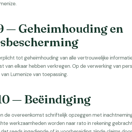
menize.
 9 — Geheimhouding en
nsbescherming
erplicht tot geheimhouding van alle vertrouwelijke informatie 
t van elkaar hebben verkregen. Op de verwerking van per
van Lumenize van toepassing.
 10 — Beëindiging
en de overeenkomst schriftelijk opzeggen met inachtneming
ichte werkzaamheden worden naar rato in rekening gebracht
 dat reeds ingediende of in voorbereiding zijnde claims do